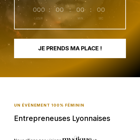
000
:
00
:
00
:
00
JOUR
H
MIN
SEC
JE PRENDS MA PLACE !
UN ÉVÈNEMENT 100% FÉMININ
Entrepreneuses Lyonnaises
mystique